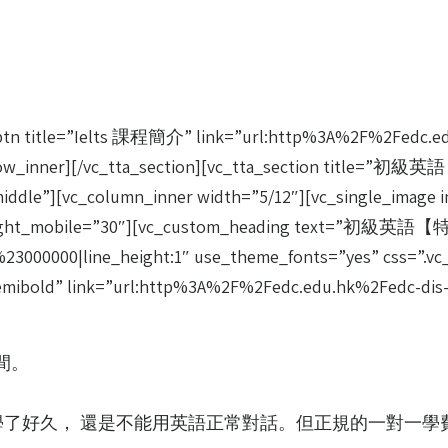
_btn title=”Ielts 課程簡介” link=”url:http%3A%2F%2Fedc.e
_row_inner][/vc_tta_section][vc_tta_section title=”初
ddle”][vc_column_inner width=”5/12″][vc_single_image i
e height_mobile=”30″][vc_custom_heading text=”初級
or:%23000000|line_height:1″ use_theme_fonts=”yes” css=”.
”semibold” link=”url:http%3A%2F%2Fedc.edu.hk%2Fedc-dis
間。
 學了好久， 還是不能用英語正常對話。但正規的一對一