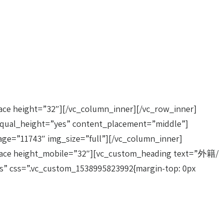
ce height=”32″][/vc_column_inner][/vc_row_inner]
ual_height=”yes” content_placement=”middle”]
age=”11743″ img_size=”full”][/vc_column_inner]
space height_mobile=”32″][vc_custom_heading text=”外籍/
s” css=”.vc_custom_1538995823992{margin-top: 0px