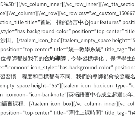
][/vc_column_inner][/vc_row_inner][/vc_tta_section]
e][/vc_column][/vc_row][vc_row css=”.vc_custom_15066782
section_title title=”首屈一指的語言中心|our features” positio
con_style=”has-background-color” position=”top-cen
alem_icon_box][taalem_empty_space height=”55″][t
olor” position=”top-center” title=”統一教學系統” title_
一位導師都是我們的
合約導師
，令學習標準化， 保障學生的學習質量。[
ype=”icomoon” icon_style=”has-background-color” posit
y”]每一位學生的語言的學習習慣，程度和目標都有不同。我們的導師
ce height=”55″][taalem_icon_box icon_type=”icomo
e_tag=”h4″ icon_icomoon=”icon-banknote”
con_box][/vc_column_inner][vc_column_inne
r” position=”top-center” title=”彈性上課時間” title_tag=”h