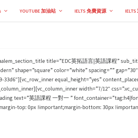
s
YOUTUBE 加油站
IELTS 免費資源
IEL
″][taalem_section_title title=”EDC英拓語言|英語課程” sub_
dern” shape=”square” color=”white” spacing=”” gap=”30″ 
d6″][vc_row_inner equal_height=”yes” content_placem
_column_inner][vc_column_inner width=”7/12″ css=”.vc_cu
ding text=”英語課程 一對一 ” font_container=”tag:h4|font_siz
rgin-top: 0px !important;margin-bottom: 30px !important