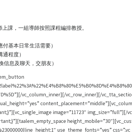
。
導師上課，一組導師按照課程編排教授。
句，應付基本日常生活需要）
的溝通程度）
人交換信息及聊天，交朋友）
lem_button
22label%22%3A%22%E4%B8%80%E5%B0%8D%E4%B8%80
5D”][/vc_column_inner][/vc_row_inner][/vc_tta_sec
ual_height=”yes” content_placement=”middle”][vc_colum
ant;}”][vc_single_image image=”11723″ img_size=”full”][
important;}”][taalem_empty_space height_mobile=”30″
or:%23000000|line_height:1″ use_theme_fonts=”yes” css=”.