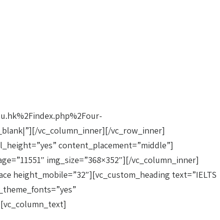
du.hk%2Findex.php%2Four-
|”][/vc_column_inner][/vc_row_inner]
al_height=”yes” content_placement=”middle”]
mage=”11551″ img_size=”368×352″][/vc_column_inner]
pace height_mobile=”32″][vc_custom_heading text=”IELTS
_theme_fonts=”yes”
][vc_column_text]