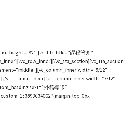
ght=”32″][vc_btn title=”課程簡介”
nner][/vc_row_inner][/vc_tta_section][vc_tta_section
ent=”middle”][vc_column_inner width=”5/12″
2″][/vc_column_inner][vc_column_inner width=”7/12″
c_custom_heading text=”外籍導師”
vc_custom_1538996340627{margin-top: 0px