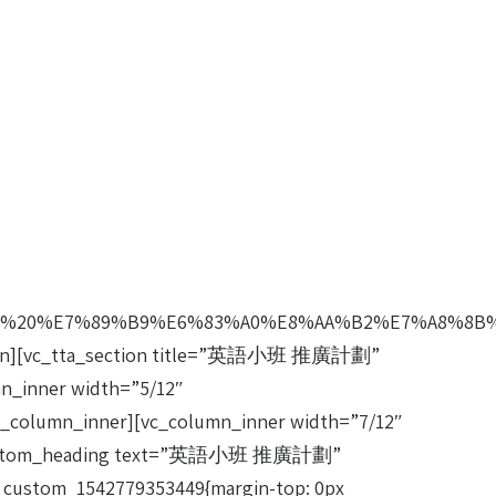
%20%E7%89%B9%E6%83%A0%E8%AA%B2%E7%A8%8B%22%2
tion][vc_tta_section title=”英語小班 推廣計劃”
n_inner width=”5/12″
/vc_column_inner][vc_column_inner width=”7/12″
][vc_custom_heading text=”英語小班 推廣計劃”
vc_custom_1542779353449{margin-top: 0px