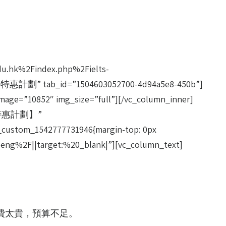
du.hk%2Findex.php%2Fielts-
級英語 特惠計劃” tab_id=”1504603052700-4d94a5e8-450b”]
mage=”10852″ img_size=”full”][/vc_column_inner]
英語【特惠計劃】”
vc_custom_1542777731946{margin-top: 0px
-eng%2F||target:%20_blank|”][vc_column_text]
學費太貴，預算不足。