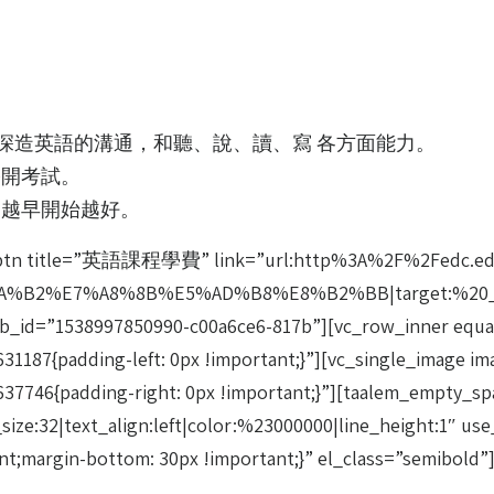
深造英語的溝通，和聽、說、讀、寫 各方面能力。
公開考試。
，越早開始越好。
vc_btn title=”英語課程學費” link=”url:http%3A%2F%2Fedc.e
A%B2%E7%A8%8B%E5%AD%B8%E8%B2%BB|target:%20_blank
ab_id=”1538997850990-c00a6ce6-817b”][vc_row_inner equ
1187{padding-left: 0px !important;}”][vc_single_image i
37746{padding-right: 0px !important;}”][taalem_empty_s
|text_align:left|color:%23000000|line_height:1″ use
t;margin-bottom: 30px !important;}” el_class=”semibold”