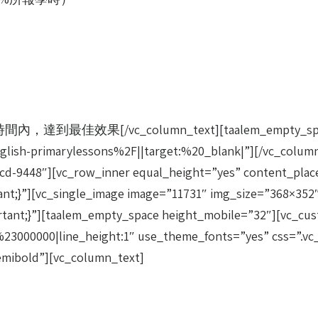
/vc_column_text][taalem_empty_space hei
sh-primarylessons%2F||target:%20_blank|”][/vc_column_i
48″][vc_row_inner equal_height=”yes” content_placem
tant;}”][vc_single_image image=”11731″ img_size=”368×35
portant;}”][taalem_empty_space height_mobile=”32″][v
or:%23000000|line_height:1″ use_theme_fonts=”yes” css=”.
semibold”][vc_column_text]