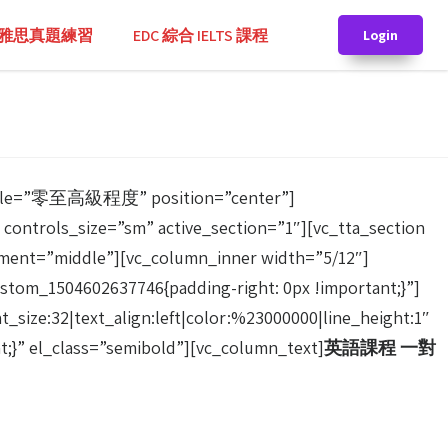
TS 雅思真題練習
EDC 綜合 IELTS 課程
Login
title=”零至高級程度” position=”center”]
controls_size=”sm” active_section=”1″][vc_tta_section
ent=”middle”][vc_column_inner width=”5/12″]
stom_1504602637746{padding-right: 0px !important;}”]
e:32|text_align:left|color:%23000000|line_height:1″
;}” el_class=”semibold”][vc_column_text]
英語課程 一對