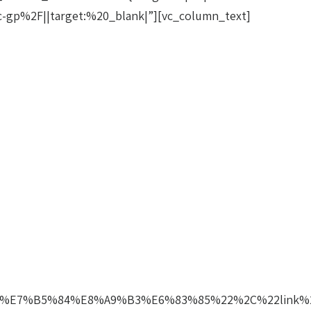
c-gp%2F||target:%20_blank|”][vc_column_text]
E7%B5%84%E8%A9%B3%E6%83%85%22%2C%22link%22%3