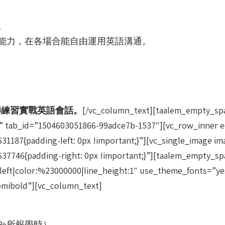
。
能力，在各場合能自由運用英語溝通。
。
師練習實戰英語會話。
[/vc_column_text][taalem_empty_spa
ab_id=”1504603051866-99adce7b-1537″][vc_row_inner eq
1187{padding-left: 0px !important;}”][vc_single_image im
637746{padding-right: 0px !important;}”][taalem_empty_
eft|color:%23000000|line_height:1″ use_theme_fonts=”ye
semibold”][vc_column_text]
0%所報學時）