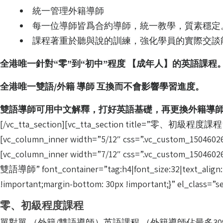
統一管理外籍導師
每一位導師皆爲合約導師，統一教學，質素穩定
課程著重於聽與說的訓練，強化學員的實際交談
全港唯一針對“零”到“初中”程度 【成年人】的英語課程
全港唯一雙語/外籍 導師 互換而不會影響學習進度。
雙語導師可用中文解釋，打好英語基礎，再更換外籍導
[/vc_tta_section][vc_tta_section title=”零、初級程度課程” t
[vc_column_inner width=”5/12″ css=”.vc_custom_150460263
[vc_column_inner width=”7/12″ css=”.vc_custom_1504602
雙語導師” font_container=”tag:h4|font_size:32|text_align:l
!important;margin-bottom: 30px !important;}” el_class=”
零、初級程度課程
單對單 （外籍/雙語導師）英語課程 （外籍導師佔最多3