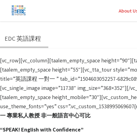
About U
EDC 英語課程
[vc_row][vc_column][taalem_empty_space height=”90
[taalem_empty_space height=”55″][vc_tta_tour style=”mo
title=”英語課程 一對一 ” tab_id=”1504603052257-6829c089-33
[vc_single_image image=”11738″ img_size=”368×352″][/vc
[taalem_empty_space height_mobile=”30″][vc_custom_hea
use_theme_fonts=”yes” css=”.vc_custom_1538995069607{ma
一 專業私人教授 非一般語言中心可比
“SPEAK! English with Confidence”