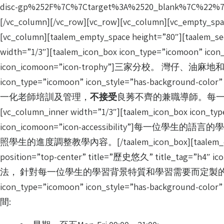
disc-gp%252F%7C%7Ctarget%3A%2520_blank%7C%22%7D%5D”
[/vc_column][/vc_row][vc_row][vc_column][vc_empty_spac
[vc_column][taalem_empty_space height=”80″][taalem_
width=”1/3″][taalem_icon_box icon_type=”icomoon” i
icon_icomoon=”icon-trophy”]三家分校。 灣仔、油麻地和沙田。[/ta
icon_type=”icomoon” icon_style=”has-background-c
一化老師培訓及管理，
不接受
良莠不齊的兼職導師。每
[vc_column_inner width=”1/3″][taalem_icon_box icon_t
icon_icomoon=”icon-accessibilit
照學生的進度調整教學內容。[/taalem_icon_box][taalem_empty_spa
position=”top-center” title=”歷史悠久” titl
法， 針對每一位學生的學習背景特質和學習需要而定製的語言課程。[/taalem_i
icon_type=”icomoon” icon_style=”has-background-colo
間: