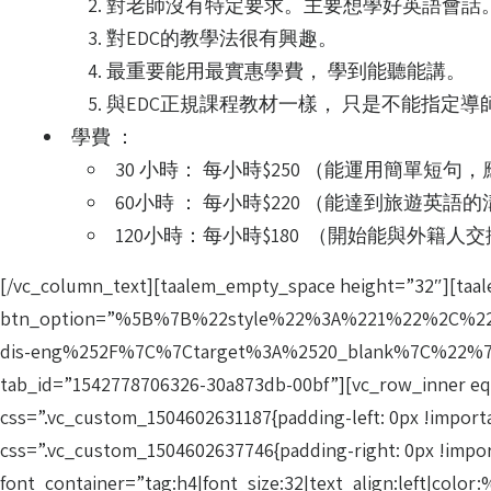
對老師沒有特定要求。主要想學好英語會話
對EDC的教學法很有興趣。
最重要能用最實惠學費， 學到能聽能講。
與EDC正規課程教材一樣， 只是不能指定
學費 ：
30 小時： 每小時$250 （能運用簡單短
60小時 ： 每小時$220 （能達到旅遊英語
120小時：每小時$180 （開始能與外籍
[/vc_column_text][taalem_empty_space height=”32″][taa
btn_option=”%5B%7B%22style%22%3A%221%22%2C%
dis-eng%252F%7C%7Ctarget%3A%2520_blank%7C%22%7D%
tab_id=”1542778706326-30a873db-00bf”][vc_row_inner eq
css=”.vc_custom_1504602631187{padding-left: 0px !import
css=”.vc_custom_1504602637746{padding-right: 0px !
font_container=”tag:h4|font_size:32|text_align:left|col