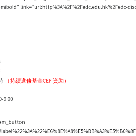
”semibold” link=”url:http%3A%2F%2Fedc.edu.hk%2Fedc-dis
時
時
小時
（持續進修基金CEF 資助）
-9:00
lem_button
22label%22%3A%22%E6%8E%A8%E5%BB%A3%E5%B0%8F%