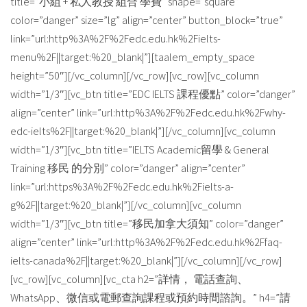
title=”小組 + 私人教授 組合 學費” shape=”square”
color=”danger” size=”lg” align=”center” button_block=”true”
link=”url:http%3A%2F%2Fedc.edu.hk%2Fielts-
menu%2F||target:%20_blank|”][taalem_empty_space
height=”50″][/vc_column][/vc_row][vc_row][vc_column
width=”1/3″][vc_btn title=”EDC IELTS 課程優點” color=”danger”
align=”center” link=”url:http%3A%2F%2Fedc.edu.hk%2Fwhy-
edc-ielts%2F||target:%20_blank|”][/vc_column][vc_column
width=”1/3″][vc_btn title=”IELTS Academic留學 & General
Training 移民 的分別” color=”danger” align=”center”
link=”url:https%3A%2F%2Fedc.edu.hk%2Fielts-a-
g%2F||target:%20_blank|”][/vc_column][vc_column
width=”1/3″][vc_btn title=”移民加拿大須知” color=”danger”
align=”center” link=”url:http%3A%2F%2Fedc.edu.hk%2Ffaq-
ielts-canada%2F||target:%20_blank|”][/vc_column][/vc_row]
[vc_row][vc_column][vc_cta h2=”詳情， 電話查詢、
WhatsApp、微信或電郵查詢課程或預約時間諮詢。” h4=”請