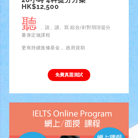
HK$12,500
聽
、說、讀、寫 綜合/針對弱項提分
量身定做課程
更有持續進修基金， 政府資助
免費真題測試