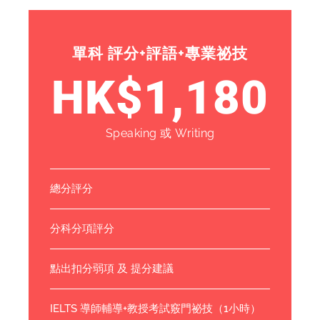
單科 評分+評語+專業祕技
HK$1,180
Speaking 或 Writing
總分評分
分科分項評分
點出扣分弱項 及 提分建議
IELTS 導師輔導+教授考試竅門祕技（1小時）