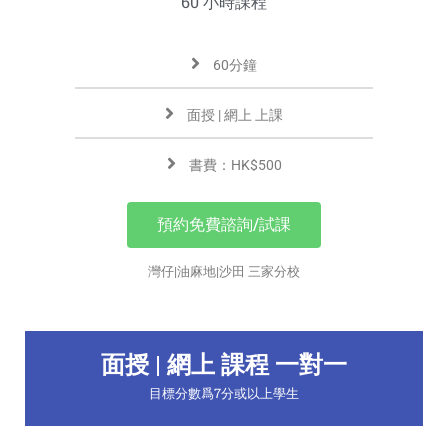
60 小時課程
60分鐘
面授 | 網上 上課
書費：HK$500
預約免費諮詢/試課
灣仔|油麻地|沙田 三家分校
面授 | 網上 課程 一對一
目標分數爲7分或以上學生