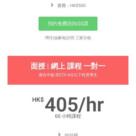
書費：HK$500
預約免費諮詢/試課
灣仔|油麻地|沙田 三家分校
面授 | 網上 課程 一對一
適合中級/IELTS 4分以下程度學生
405/hr
HK$
60 小時課程
60分鐘