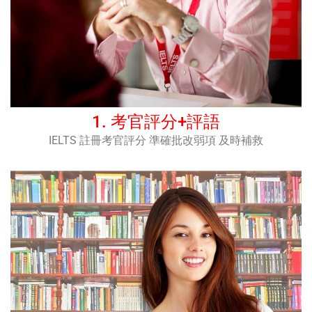
1. 考官評分+評語​
IELTS 註冊考官評分 準確批改弱項 及時補救​