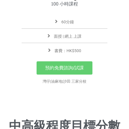
100 小時課程
60分鐘
面授 | 網上 上課
書費：HK$500
預約免費諮詢/試課
灣仔|油麻地|沙田 三家分校
中高級程度目標分數