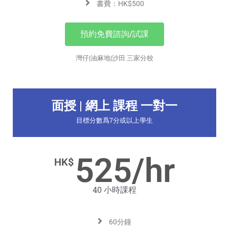
書費：HK$500
預約免費諮詢/試課
灣仔|油麻地|沙田 三家分校
面授 | 網上 課程 一對一
目標分數爲7分或以上學生
525/hr
HK$
40 小時課程
60分鐘