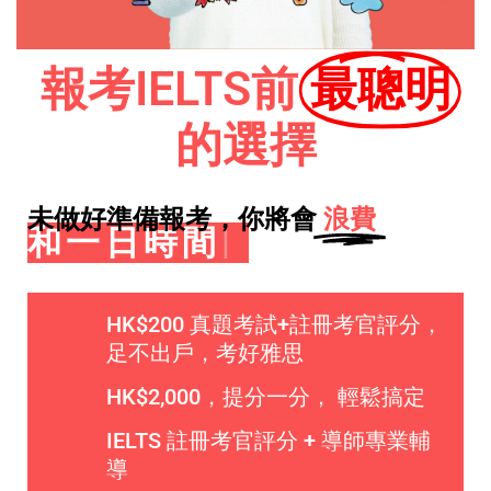
報考IELTS前
最聰明
的選擇
未做好準備報考，你將會
浪費
和一日
|
HK$200 真題考試+註冊考官評分，
足不出戶，考好雅思
HK$2,000，提分一分， 輕鬆搞定
IELTS 註冊考官評分 + 導師專業輔
導