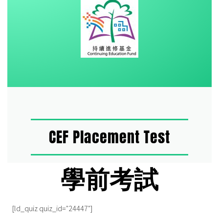
CEF Placement Test
學前考試
[ld_quiz quiz_id="24447"]