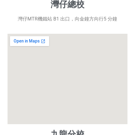
灣仔總校
灣仔MTR機鐵站 B1 出口，向金鐘方向行5 分鐘
九龍分校