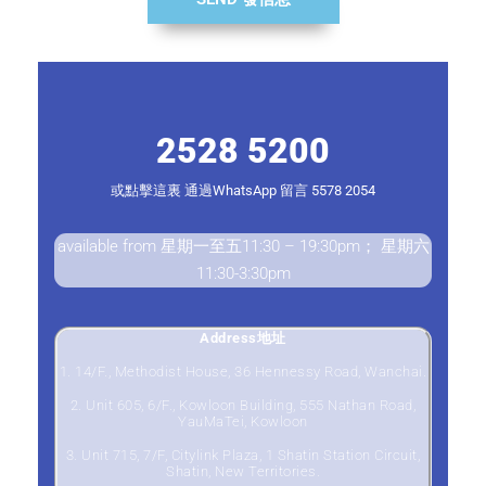
2528 5200
或點擊這裏 通過WhatsApp 留言 5578 2054
available from 星期一至五11:30 – 19:30pm； 星期六
11:30-3:30pm
Address地址
1. 14/F., Methodist House, 36 Hennessy Road, Wanchai.
2. Unit 605, 6/F., Kowloon Building, 555 Nathan Road,
YauMaTei, Kowloon
3. Unit 715, 7/F, Citylink Plaza, 1 Shatin Station Circuit,
Shatin, New Territories.