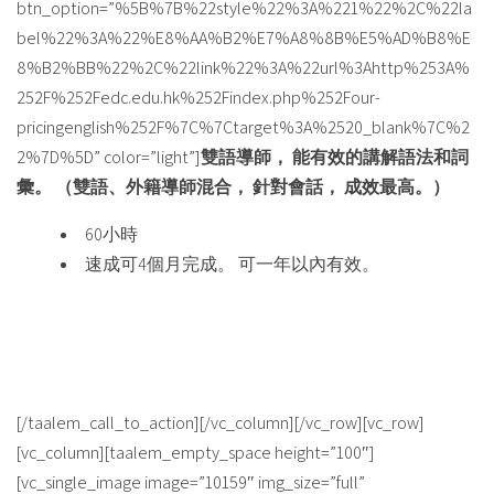
btn_option=”%5B%7B%22style%22%3A%221%22%2C%22la
bel%22%3A%22%E8%AA%B2%E7%A8%8B%E5%AD%B8%E
8%B2%BB%22%2C%22link%22%3A%22url%3Ahttp%253A%
252F%252Fedc.edu.hk%252Findex.php%252Four-
pricingenglish%252F%7C%7Ctarget%3A%2520_blank%7C%2
2%7D%5D” color=”light”]
雙語導師， 能有效的講解語法和詞
彙。 （雙語、外籍導師混合， 針對會話， 成效最高。）
60小時
速成可4個月完成。 可一年以內有效。
2528-5200
Call Us at
[/taalem_call_to_action][/vc_column][/vc_row][vc_row]
[vc_column][taalem_empty_space height=”100″]
[vc_single_image image=”10159″ img_size=”full”