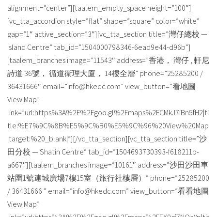
alignment=”center”][taalem_empty_space height=”100″]
[vc_tta_accordion style=”flat” shape=”square” color=”white”
gap=”1″ active_section=”3″][vc_tta_section title=”灣仔總校 —
Island Centre” tab_id=”1504000798346-6ead9e44-d96b”]
[taalem_branches image=”11543″ address=”香港， 灣仔 , 軒尼
詩道 36號， 循道衛理大廈， 14樓全層” phone=”25285200 /
36431666″ email=”info@hkedc.com” view_button=”看地圖
View Map”
link=”url:https%3A%2F%2Fgoo.gl%2Fmaps%2FCMkJ7iBn5fH2|ti
tle:%E7%9C%8B%E5%9C%B0%E5%9C%96%20View%20Map
|target:%20_blank|”][/vc_tta_section][vc_tta_section title=”沙
田分校 — Shatin Centre” tab_id=”1504693730393-f618211b-
a667″][taalem_branches image=”10161″ address=”沙田沙田車
站圍1號連城廣場7樓15室（旅行社樓層）” phone=”25285200
/ 36431666 ” email=”info@hkedc.com” view_button=”看看地圖
View Map”