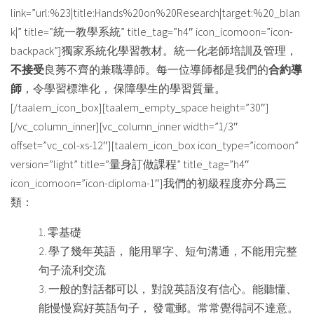
link=”url:%23|title:Hands%20on%20Research|target:%20_blan
k|” title=”統一教學系統” title_tag=”h4″ icon_icomoon=”icon-
backpack”]獨家系統化學習教材。統一化老師培訓及管理，
不接受
良莠不齊的兼職導師。每一位導師都是我們的
合約導
師
，令學習標準化， 保障學生的學習質量。
[/taalem_icon_box][taalem_empty_space height=”30″]
[/vc_column_inner][vc_column_inner width=”1/3″
offset=”vc_col-xs-12″][taalem_icon_box icon_type=”icomoon”
version=”light” title=”量身訂做課程” title_tag=”h4″
icon_icomoon=”icon-diploma-1″]我們的初級程度亦分爲三
類：
零基礎
學了幾年英語， 能用單字、短句溝通，不能用完整
句子流利交流
一般的對話都可以， 對說英語沒有信心。能聽懂、
能慢慢寫好英語句子， 發電郵。常常覺得詞不達意。