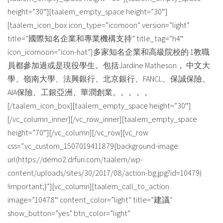
height=”30″][taalem_empty_space height=”30″]
[taalem_icon_box icon_type=”icomoon” version=”light”
title=”國際知名企業和專業機構支持” title_tag=”h4″
icon_icomoon=”icon-hat”]多家知名企業和高級院校的·1教職
員都參加過或是現役學生。包括Jardine Matheson， 中文大
學、嶺南大學、法興銀行、北京銀行、FANCL、保誠保險、
AIA保險、工銀亞洲、華潤創業。。。。。
[/taalem_icon_box][taalem_empty_space height=”30″]
[/vc_column_inner][/vc_row_inner][taalem_empty_space
height=”70″][/vc_column][/vc_row][vc_row
css=”.vc_custom_1507019411879{background-image:
url(https://demo2.drfuri.com/taalem/wp-
content/uploads/sites/30/2017/08/action-bg.jpg?id=10479)
!important;}”][vc_column][taalem_call_to_action
image=”10478″ content_color=”light” title=”建議”
show_button=”yes” btn_color=”light”