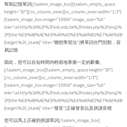
幫助記憶單詞[/taalem_image_box][taalem_empty_space
height=”30″][/vc_column_inner][vc_column_inner width=”1/3″]
[taalem_image_box image=”10956″ image_size=”full”
link=”url:http%3A%2F%2Fedc.edu.hk%2Findex.php%2Fenq1%
2F|title:%E8%AB%AE%E8%A9%A2%E8%AA%B2%E7%A8%8B
|target:%20_blank|” title=”聯想學習法”]將單詞分門別類，容
易記憶
因此，您可以在短時間內輕易地掌握一定的辭彙。
[/taalem_image_box][taalem_empty_space height=”30″]
[/vc_column_inner][vc_column_inner width=”1/3″]
[taalem_image_box image=”10958″ image_size=”full”
link=”url:http%3A%2F%2Fedc.edu.hk%2Findex.php%2Fenq1%
2F|title:%E8%AB%AE%E8%A9%A2%E8%AA%B2%E7%A8%8B
|target:%20_blank|” title=”發音”]正確發音以及拼讀音標
您可以馬上正確的拼讀單詞[/taalem_image_box]