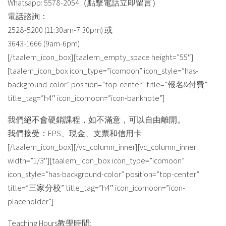
Whatsapp: 5578-2054（點擊電話立即留言）
電話諮詢：
2528-5200 (11:30am-7:30pm) 或
3643-1666 (9am-6pm)
[/taalem_icon_box][taalem_empty_space height=”55″]
[taalem_icon_box icon_type=”icomoon” icon_style=”has-
background-color” position=”top-center” title=”報名&付費”
title_tag=”h4″ icon_icomoon=”icon-banknote”]
我們絕不會硬銷課程，如不滿意，可以自由離開。
我們接受：EPS、現金、支票和信用卡
[/taalem_icon_box][/vc_column_inner][vc_column_inner
width=”1/3″][taalem_icon_box icon_type=”icomoon”
icon_style=”has-background-color” position=”top-center”
title=”三家分校” title_tag=”h4″ icon_icomoon=”icon-
placeholder”]
Teaching Hours教學時間: