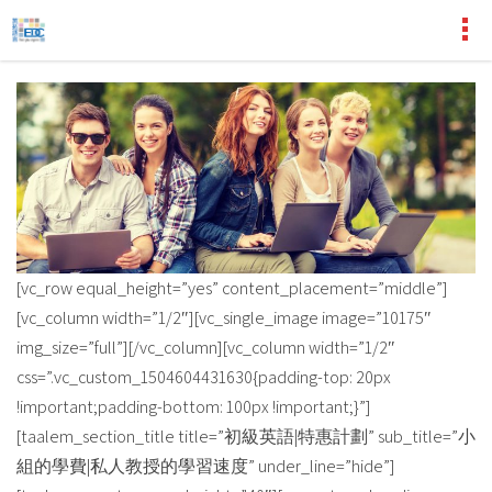
[vc_row equal_height=”yes” content_placement=”middle”]
[vc_column width=”1/2″][vc_single_image image=”10175″
img_size=”full”][/vc_column][vc_column width=”1/2″
css=”.vc_custom_1504604431630{padding-top: 20px
!important;padding-bottom: 100px !important;}”]
[taalem_section_title title=”初級英語|特惠計劃” sub_title=”小
組的學費|私人教授的學習速度” under_line=”hide”]