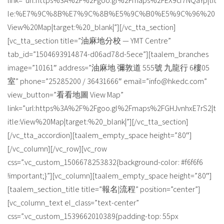
link=”url:https%3A%2F%2Fgoo.gl%2Fmaps%2FEX9cf7NQaYp|tit
le:%E7%9C%8B%E7%9C%8B%E5%9C%B0%E5%9C%96%20
View%20Map|target:%20_blank|”][/vc_tta_section]
[vc_tta_section title=”油麻地分校 — YMT Centre”
tab_id=”1504693914874-d06ad78d-5ece”][taalem_branches
image=”10161″ address=”油麻地 彌敦道 555號 九龍行 6樓05
室” phone=”25285200 / 36431666″ email=”info@hkedc.com”
view_button=”看看地圖 View Map”
link=”url:https%3A%2F%2Fgoo.gl%2Fmaps%2FGHJvnhxE7rS2|t
itle:View%20Map|target:%20_blank|”][/vc_tta_section]
[/vc_tta_accordion][taalem_empty_space height=”80″]
[/vc_column][/vc_row][vc_row
css=”.vc_custom_1506678253832{background-color: #f6f6f6
!important;}”][vc_column][taalem_empty_space height=”80″]
[taalem_section_title title=”報名|流程” position=”center”]
[vc_column_text el_class=”text-center”
css=”.vc_custom_1539662010389{padding-top: 55px