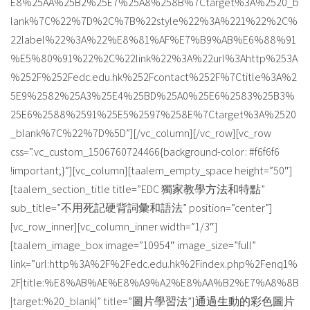
E8%25AA%25B2%25E7%25A8%258B%7Ctarget%3A%2520_b
lank%7C%22%7D%2C%7B%22style%22%3A%221%22%2C%
22label%22%3A%22%E8%81%AF%E7%B9%AB%E6%88%91
%E5%80%91%22%2C%22link%22%3A%22url%3Ahttp%253A
%252F%252Fedc.edu.hk%252Fcontact%252F%7Ctitle%3A%2
5E9%2582%25A3%25E4%25BD%25A0%25E6%2583%25B3%
25E6%2588%2591%25E5%2597%258E%7Ctarget%3A%2520
_blank%7C%22%7D%5D”][/vc_column][/vc_row][vc_row
css=”.vc_custom_1506760724466{background-color: #f6f6f6
!important;}”][vc_column][taalem_empty_space height=”50″]
[taalem_section_title title=”EDC 獨家教學方法和特點”
sub_title=”不用死記硬背詞彙和語法” position=”center”]
[vc_row_inner][vc_column_inner width=”1/3″]
[taalem_image_box image=”10954″ image_size=”full”
link=”url:http%3A%2F%2Fedc.edu.hk%2Findex.php%2Fenq1%
2F|title:%E8%AB%AE%E8%A9%A2%E8%AA%B2%E7%A8%8B
|target:%20_blank|” title=”圖片學習法”]通過生動的彩色圖片