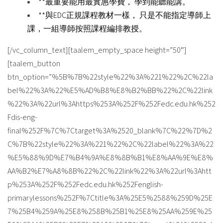
**最重要能用最實惠學費， 學到能聽能講。
**與EDC正規課程教材一樣， 只是不能指定導師上
課，一組導師按照課程編排教授。
[/vc_column_text][taalem_empty_space height=”50″]
[taalem_button
btn_option=”%5B%7B%22style%22%3A%221%22%2C%22la
bel%22%3A%22%E5%AD%B8%E8%B2%BB%22%2C%22link
%22%3A%22url%3Ahttps%253A%252F%252Fedc.edu.hk%252
Fdis-eng-
final%252F%7C%7Ctarget%3A%2520_blank%7C%22%7D%2
C%7B%22style%22%3A%221%22%2C%22label%22%3A%22
%E5%88%9D%E7%B4%9A%E8%8B%B1%E8%AA%9E%E8%
AA%B2%E7%A8%8B%22%2C%22link%22%3A%22url%3Ahtt
p%253A%252F%252Fedc.edu.hk%252Fenglish-
primarylessons%252F%7Ctitle%3A%25E5%2588%259D%25E
7%25B4%259A%25E8%258B%25B1%25E8%25AA%259E%25