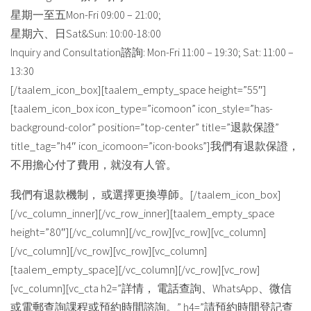
星期一至五Mon-Fri 09:00 – 21:00;
星期六、日Sat&Sun: 10:00-18:00
Inquiry and Consultation諮詢: Mon-Fri 11:00 – 19:30; Sat: 11:00 –
13:30
[/taalem_icon_box][taalem_empty_space height=”55″]
[taalem_icon_box icon_type=”icomoon” icon_style=”has-
background-color” position=”top-center” title=”退款保證”
title_tag=”h4″ icon_icomoon=”icon-books”]我們有退款保證，
不用擔心付了費用，就沒有人管。
我們有退款機制， 或選擇更換導師。[/taalem_icon_box]
[/vc_column_inner][/vc_row_inner][taalem_empty_space
height=”80″][/vc_column][/vc_row][vc_row][vc_column]
[/vc_column][/vc_row][vc_row][vc_column]
[taalem_empty_space][/vc_column][/vc_row][vc_row]
[vc_column][vc_cta h2=”詳情， 電話查詢、WhatsApp、微信
或電郵查詢課程或預約時間諮詢。” h4=”請預約時間登記查