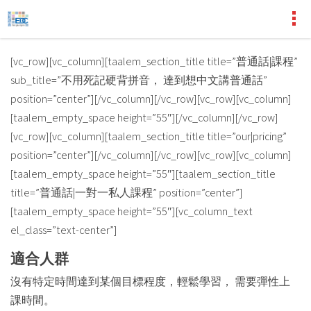
[vc_row][vc_column][taalem_section_title title=”普通話|課程”
sub_title=”不用死記硬背拼音， 達到想中文講普通話”
position=”center”][/vc_column][/vc_row][vc_row][vc_column]
[taalem_empty_space height=”55″][/vc_column][/vc_row]
[vc_row][vc_column][taalem_section_title title=”our|pricing”
position=”center”][/vc_column][/vc_row][vc_row][vc_column]
[taalem_empty_space height=”55″][taalem_section_title
title=”普通話|一對一私人課程” position=”center”]
[taalem_empty_space height=”55″][vc_column_text
el_class=”text-center”]
適合人群
沒有特定時間達到某個目標程度，輕鬆學習， 需要彈性上
課時間。