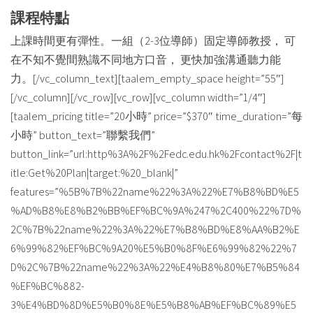
課程特點
上課時間更有彈性。一組（2-3位導師）固定導師教授， 可
在不知不覺間熟識不同地方口音， 更快加強溝通聽力能
力。[/vc_column_text][taalem_empty_space height=”55″]
[/vc_column][/vc_row][vc_row][vc_column width=”1/4″]
[taalem_pricing title=”20小時” price=”$370″ time_duration=”每
小時” button_text=”聯繫我們”
button_link=”url:http%3A%2F%2Fedc.edu.hk%2Fcontact%2F|t
itle:Get%20Plan|target:%20_blank|”
features=”%5B%7B%22name%22%3A%22%E7%B8%BD%E5
%AD%B8%E8%B2%BB%EF%BC%9A%247%2C400%22%7D%
2C%7B%22name%22%3A%22%E7%B8%BD%E8%AA%B2%E
6%99%82%EF%BC%9A20%E5%B0%8F%E6%99%82%22%7
D%2C%7B%22name%22%3A%22%E4%B8%80%E7%B5%84
%EF%BC%882-
3%E4%BD%8D%E5%B0%8E%E5%B8%AB%EF%BC%89%E5