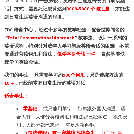
[vc_column_text]
一般来说，英语学生通过传统的【听说读
写】方式，需要死记硬背达到
3000-5000 个词汇量
， 才能达
到日常生活英语沟通的程度。
EDC 语言中心， 经过十多年的教学经验，配合世界闻名的
“
Total Conversational Approach
” 教学法。 设计一系列的
英语课程，特别针对成年人学习初级英语会话的困难。不需
要通过背读词汇和语法，
像学本身母语一样
， 自然地能快
速学习英语会话。
我们的学生， 只需要学习约
500个词汇
，只是传统方法的
10%
，已经能掌握日常生活的英语对话。
适合学生：
零基础
， 或只能用单字， 短句跟外国人沟通。适
合人群：大部分英语词汇和语法都已经学过， 很久没
用，大部分都已忘记， 需要从新再学。
（速成课程）有一定英语基础学生，
中三/五 毕