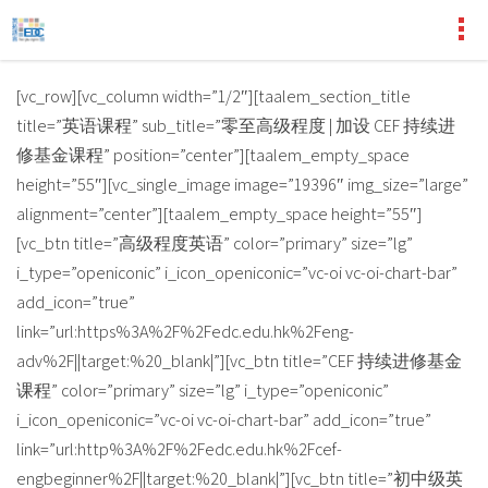
[vc_row][vc_column width=”1/2″][taalem_section_title
title=”英语课程” sub_title=”零至高级程度 | 加设 CEF 持续进
修基金课程” position=”center”][taalem_empty_space
height=”55″][vc_single_image image=”19396″ img_size=”large”
alignment=”center”][taalem_empty_space height=”55″]
[vc_btn title=”高级程度英语” color=”primary” size=”lg”
i_type=”openiconic” i_icon_openiconic=”vc-oi vc-oi-chart-bar”
add_icon=”true”
link=”url:https%3A%2F%2Fedc.edu.hk%2Feng-
adv%2F||target:%20_blank|”][vc_btn title=”CEF 持续进修基金
课程” color=”primary” size=”lg” i_type=”openiconic”
i_icon_openiconic=”vc-oi vc-oi-chart-bar” add_icon=”true”
link=”url:http%3A%2F%2Fedc.edu.hk%2Fcef-
engbeginner%2F||target:%20_blank|”][vc_btn title=”初中级英