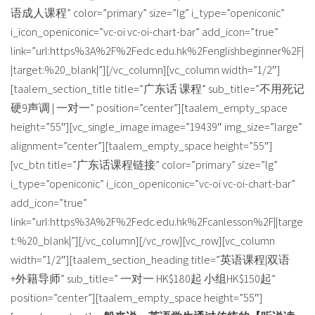
语成人课程” color=”primary” size=”lg” i_type=”openiconic”
i_icon_openiconic=”vc-oi vc-oi-chart-bar” add_icon=”true”
link=”url:https%3A%2F%2Fedc.edu.hk%2Fenglishbeginner%2F|
|target:%20_blank|”][/vc_column][vc_column width=”1/2″]
[taalem_section_title title=”广东话 课程” sub_title=”不用死记
硬9声调 | 一对一” position=”center”][taalem_empty_space
height=”55″][vc_single_image image=”19439″ img_size=”large”
alignment=”center”][taalem_empty_space height=”55″]
[vc_btn title=”广东话课程链接” color=”primary” size=”lg”
i_type=”openiconic” i_icon_openiconic=”vc-oi vc-oi-chart-bar”
add_icon=”true”
link=”url:https%3A%2F%2Fedc.edu.hk%2Fcanlesson%2F||targe
t:%20_blank|”][/vc_column][/vc_row][vc_row][vc_column
width=”1/2″][taalem_section_heading title=”英语课程|双语
+外籍导师” sub_title=” 一对一 HK$180起 小组HK$150起”
position=”center”][taalem_empty_space height=”55″]