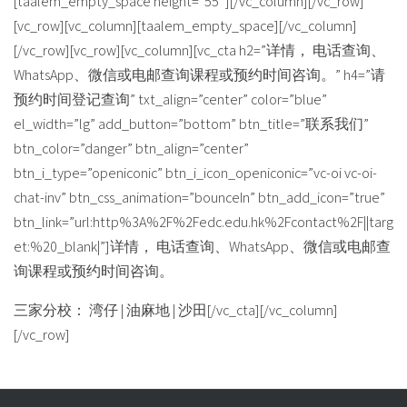
[taalem_empty_space height=”55″][/vc_column][/vc_row]
[vc_row][vc_column][taalem_empty_space][/vc_column]
[/vc_row][vc_row][vc_column][vc_cta h2=”详情， 电话查询、
WhatsApp、微信或电邮查询课程或预约时间咨询。” h4=”请
预约时间登记查询” txt_align=”center” color=”blue”
el_width=”lg” add_button=”bottom” btn_title=”联系我们”
btn_color=”danger” btn_align=”center”
btn_i_type=”openiconic” btn_i_icon_openiconic=”vc-oi vc-oi-
chat-inv” btn_css_animation=”bounceIn” btn_add_icon=”true”
btn_link=”url:http%3A%2F%2Fedc.edu.hk%2Fcontact%2F||targ
et:%20_blank|”]详情， 电话查询、WhatsApp、微信或电邮查
询课程或预约时间咨询。
三家分校： 湾仔 | 油麻地 | 沙田[/vc_cta][/vc_column]
[/vc_row]