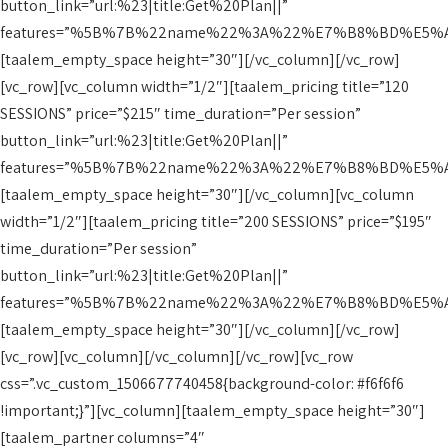
button_link=”url:%23|title:Get%20Plan||”
features=”%5B%7B%22name%22%3A%22%E7%B8%BD%E5%A
[taalem_empty_space height=”30″][/vc_column][/vc_row]
[vc_row][vc_column width=”1/2″][taalem_pricing title=”120
SESSIONS” price=”$215″ time_duration=”Per session”
button_link=”url:%23|title:Get%20Plan||”
features=”%5B%7B%22name%22%3A%22%E7%B8%BD%E5%A
[taalem_empty_space height=”30″][/vc_column][vc_column
width=”1/2″][taalem_pricing title=”200 SESSIONS” price=”$195″
time_duration=”Per session”
button_link=”url:%23|title:Get%20Plan||”
features=”%5B%7B%22name%22%3A%22%E7%B8%BD%E5%A
[taalem_empty_space height=”30″][/vc_column][/vc_row]
[vc_row][vc_column][/vc_column][/vc_row][vc_row
css=”.vc_custom_1506677740458{background-color: #f6f6f6
!important;}”][vc_column][taalem_empty_space height=”30″]
[taalem_partner columns=”4″