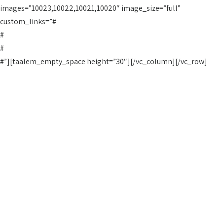
images=”10023,10022,10021,10020″ image_size=”full”
custom_links=”#
#
#
#”][taalem_empty_space height=”30″][/vc_column][/vc_row]