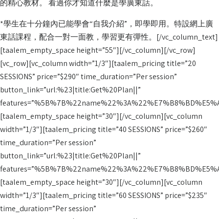
的精心教材。 看過你才知道什麼是學廣東話。
*學生在十分鐘內已能學會“自我介紹”，即學即用。特設網上廣
東話課程，配合一對一面教，學習更有彈性。[/vc_column_text]
[taalem_empty_space height=”55″][/vc_column][/vc_row]
[vc_row][vc_column width=”1/3″][taalem_pricing title=”20
SESSIONS” price=”$290″ time_duration=”Per session”
button_link=”url:%23|title:Get%20Plan||”
features=”%5B%7B%22name%22%3A%22%E7%B8%BD%E5%A
[taalem_empty_space height=”30″][/vc_column][vc_column
width=”1/3″][taalem_pricing title=”40 SESSIONS” price=”$260″
time_duration=”Per session”
button_link=”url:%23|title:Get%20Plan||”
features=”%5B%7B%22name%22%3A%22%E7%B8%BD%E5%A
[taalem_empty_space height=”30″][/vc_column][vc_column
width=”1/3″][taalem_pricing title=”60 SESSIONS” price=”$235″
time_duration=”Per session”