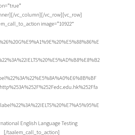
on=”true”
nner][/vc_column][/vc_row][vc_row]
em_call_to_action image=”10922″
%20%26%20G%E9%A1%9E%20%E5%88%86%E
el%22%3A%22IELTS%20%E5%AD%B8%E8%B2
2label%22%3A%22%E5%8A%A0%E6%8B%BF
p%253A%252F%252Fedc.edu.hk%252Ffa
2label%22%3A%22IELTS%20%E7%A5%95%E
al English Language Testing
aalem_call_to_action]