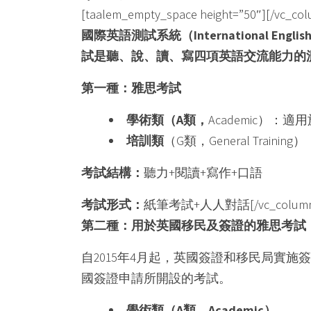
[taalem_empty_space height=”50″][/vc_col
國際英語測試系統（
International Engli
試是聽、說、讀、寫四項英語交流能力的
第一種：雅思考試
學術類（
A
類，
Academic）
培訓類
（G類，General Tra
考試結構：
聽力+閱讀+寫作+口語
考試形式：
紙筆考試+人人對話[/vc_column_text][
第二種：用於英國移民及簽證的雅思考試
自2015年4月起，英國簽證和移民局實
國簽證申請所開設的考試。
學術類（
A
類，
Academic
）