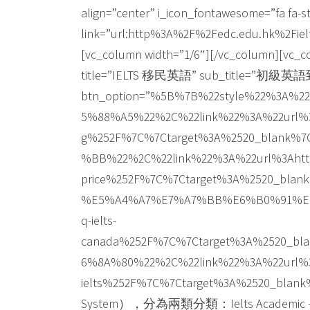
align=”center” i_icon_fontawesome=”fa fa-
link=”url:http%3A%2F%2Fedc.edu.hk%2Fielt
[vc_column width=”1/6″][/vc_column][vc_c
title=”IELTS 移民英語” sub_title=”初
btn_option=”%5B%7B%22style%22%3A
5%88%A5%22%2C%22link%22%3A%22url%3A
g%252F%7C%7Ctarget%3A%2520_blank%
%BB%22%2C%22link%22%3A%22url%3Ahttp%
price%252F%7C%7Ctarget%3A%2520_bl
%E5%A4%A7%E7%A7%BB%E6%B0%91%E9%A
q-ielts-
canada%252F%7C%7Ctarget%3A%2520_b
6%8A%80%22%2C%22link%22%3A%22url%3A
ielts%252F%7C%7Ctarget%3A%2520_bl
System），分為兩類分類：Ielts Academic – 學術