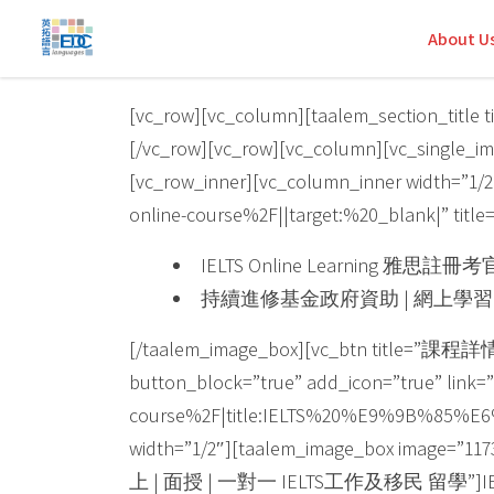
About U
[vc_row][vc_column][taalem_section_title
[/vc_row][vc_row][vc_column][vc_single_im
[vc_row_inner][vc_column_inner width=”1/
online-course%2F||target:%20_blank|” t
IELTS Online Learning 雅思註
持續進修基金政府資助 | 網上學習 
[/taalem_image_box][vc_btn title=”課程詳情” c
button_block=”true” add_icon=”true” link
course%2F|title:IELTS%20%E9%9B%85%E6%8
width=”1/2″][taalem_image_box image=”1173
上 | 面授 | 一對一 IELTS工作及移民 留學”]IELTS 