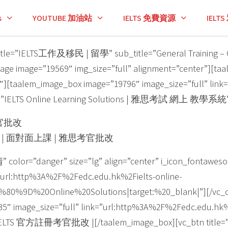
s
YOUTUBE 加油站
IELTS 免費資源
IEL
 title=”IELTS工作及移民 | 留學” sub_title=”General Training – G
age image=”19569″ img_size=”full” alignment=”center”][ta
2″][taalem_image_box image=”19796″ image_size=”full” lin
itle=”IELTS Online Learning Solutions | 雅思考試 網上 教學系統
冊考官批改
| 面對面上課 | 雅思考官批改
olor=”danger” size=”lg” align=”center” i_icon_fontaweso
=”url:http%3A%2F%2Fedc.edu.hk%2Fielts-online-
0%9D%20Online%20Solutions|target:%20_blank|”][/vc_c
5″ image_size=”full” link=”url:http%3A%2F%2Fedc.edu.hk%
官方註冊考官批改 |[/taalem_image_box][vc_btn title=”課程