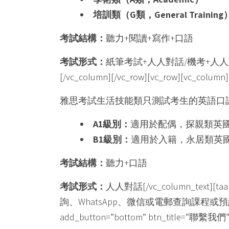
培訓類（
G
類，
General Training
考試結構：
聽力+閱讀+寫作+口語
考試形式：
紙筆考試+人人對話/機考+人人對話（A類
[/vc_column][/vc_row][vc_row][vc_column]
雅思考試生活技能類只測試考生的英語口
A1
級別：
適用於配偶，探親類英
B1
級別：
適用於入籍，永居類英
考試結構：
聽力+口語
考試形式：
人人對話[/vc_column_text][taal
詢、WhatsApp、微信或電郵查詢課程或預約時間諮詢。”
add_button=”bottom” btn_title=”聯繫我們” btn