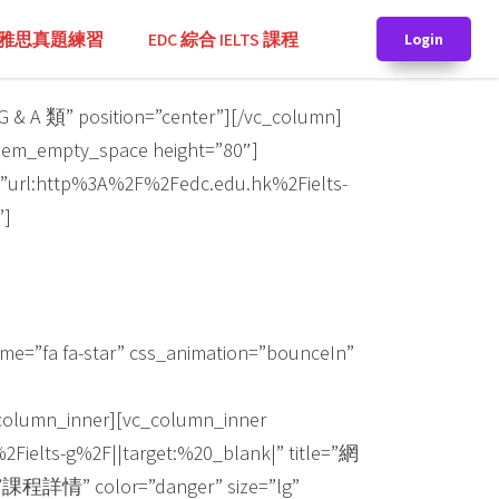
TS 雅思真題練習
EDC 綜合 IELTS 課程
Login
 & A 類” position=”center”][/vc_column]
alem_empty_space height=”80″]
k=”url:http%3A%2F%2Fedc.edu.hk%2Fielts-
”]
me=”fa fa-star” css_animation=”bounceIn”
olumn_inner][vc_column_inner
2Fielts-g%2F||target:%20_blank|” title=”網
詳情” color=”danger” size=”lg”