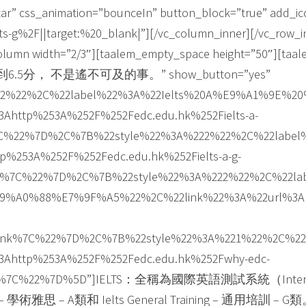
star” css_animation=”bounceIn” button_block=”true” add_ic
s-g%2F||target:%20_blank|”][/vc_column_inner][/vc_row_i
olumn width=”2/3″][taalem_empty_space height=”50″][taal
級英語到6.5分， 不是遙不可及的事。” show_button=”yes”
%222%22%2C%22label%22%3A%22Ielts%20A%E9%A1%9E
http%253A%252F%252Fedc.edu.hk%252Fielts-a-
7C%22%7D%2C%7B%22style%22%3A%222%22%2C%22lab
253A%252F%252Fedc.edu.hk%252Fielts-a-g-
ank%7C%22%7D%2C%7B%22style%22%3A%222%22%2C%2
0%88%E7%9F%A5%22%2C%22link%22%3A%22url%3Ahtt
lank%7C%22%7D%2C%7B%22style%22%3A%221%22%2C%2
http%253A%252F%252Fedc.edu.hk%252Fwhy-edc-
ank%7C%22%7D%5D”]IELTS：全稱為國際英語測試系統（Internation
雅思 – A類和 Ielts General Training – 通用培訓 – G類。[/t