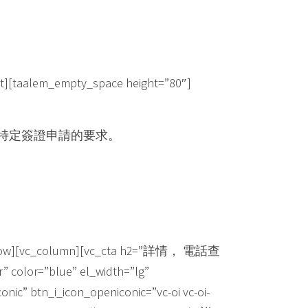
_empty_space height=”80″]
特定簽證申請的要求。
c_row][vc_column][vc_cta h2=”詳情， 電話查
”blue” el_width=”lg”
c” btn_i_icon_openiconic=”vc-oi vc-oi-