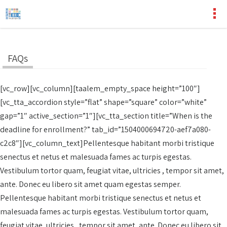
FAQs
[vc_row][vc_column][taalem_empty_space height=”100″]
[vc_tta_accordion style=”flat” shape=”square” color=”white”
gap=”1″ active_section=”1″][vc_tta_section title=”When is the
deadline for enrollment?” tab_id=”1504000694720-aef7a080-
c2c8″][vc_column_text]Pellentesque habitant morbi tristique
senectus et netus et malesuada fames ac turpis egestas.
Vestibulum tortor quam, feugiat vitae, ultricies , tempor sit amet,
ante. Donec eu libero sit amet quam egestas semper.
Pellentesque habitant morbi tristique senectus et netus et
malesuada fames ac turpis egestas. Vestibulum tortor quam,
feugiat vitae, ultricies , tempor sit amet, ante. Donec eu libero sit