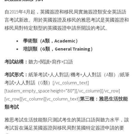
自2015年4月起，英國簽證和移民局實施簽證類安全英語語
言考試新政。用於英國簽證及移民的雅思考試是英國簽證和
移民局對特定類型的英國簽證申請所開設的考試。
學術類（
A
類，
Academic
）
培訓類（
G
類，
General Training
）
考試結構：
聽力+閱讀+寫作+口語
考試形式：
紙筆考試+人人對話/機考+人人對話（A類）/紙筆
考試+人人對話（G類）[/vc_column_text]
[taalem_empty_space height=”80″][/vc_column][/vc_row]
[vc_row][vc_column][vc_column_text]
第三種：雅思生活技能
類考試
雅思考試生活技能類只測試考生的英語口語與聽力水平，該
考試旨在滿足英國簽證與移民局對英國特定簽證申請的要