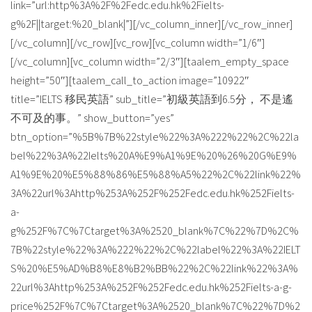
link=”url:http%3A%2F%2Fedc.edu.hk%2Fielts-
g%2F||target:%20_blank|”][/vc_column_inner][/vc_row_inner]
[/vc_column][/vc_row][vc_row][vc_column width=”1/6″]
[/vc_column][vc_column width=”2/3″][taalem_empty_space
height=”50″][taalem_call_to_action image=”10922″
title=”IELTS 移民英語” sub_title=”初級英語到6.5分， 不是遙
不可及的事。” show_button=”yes”
btn_option=”%5B%7B%22style%22%3A%222%22%2C%22la
bel%22%3A%22Ielts%20A%E9%A1%9E%20%26%20G%E9%
A1%9E%20%E5%88%86%E5%88%A5%22%2C%22link%22%
3A%22url%3Ahttp%253A%252F%252Fedc.edu.hk%252Fielts-
a-
g%252F%7C%7Ctarget%3A%2520_blank%7C%22%7D%2C%
7B%22style%22%3A%222%22%2C%22label%22%3A%22IELT
S%20%E5%AD%B8%E8%B2%BB%22%2C%22link%22%3A%
22url%3Ahttp%253A%252F%252Fedc.edu.hk%252Fielts-a-g-
price%252F%7C%7Ctarget%3A%2520_blank%7C%22%7D%2