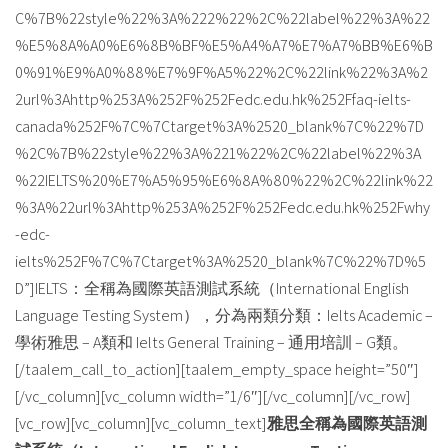
C%7B%22style%22%3A%222%22%2C%22label%22%3A%22
%E5%8A%A0%E6%8B%BF%E5%A4%A7%E7%A7%BB%E6%B
0%91%E9%A0%88%E7%9F%A5%22%2C%22link%22%3A%2
2url%3Ahttp%253A%252F%252Fedc.edu.hk%252Ffaq-ielts-
canada%252F%7C%7Ctarget%3A%2520_blank%7C%22%7D
%2C%7B%22style%22%3A%221%22%2C%22label%22%3A
%22IELTS%20%E7%A5%95%E6%8A%80%22%2C%22link%22
%3A%22url%3Ahttp%253A%252F%252Fedc.edu.hk%252Fwhy
-edc-
ielts%252F%7C%7Ctarget%3A%2520_blank%7C%22%7D%5
D”]IELTS：全稱為國際英語測試系統（International English
Language Testing System），分為兩類分類：Ielts Academic –
學術雅思 – A類和 Ielts General Training – 通用培訓 – G類。
[/taalem_call_to_action][taalem_empty_space height=”50″]
[/vc_column][vc_column width=”1/6″][/vc_column][/vc_row]
[vc_row][vc_column][vc_column_text]
雅思全稱為國際英語測