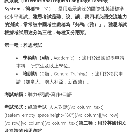
試系統（
International English Language Testing
System
，簡稱
“
IELTS”），是用途最廣泛的國際性英語標準
化水平測試。
雅思考試是聽、說、讀、寫四項英語交流能力
的測試，常常被中國考生戲稱為「烤鴨（雅）」。雅思考試
根據考試用途分為三種，每種又分兩類。
第一種：雅思考試
學術類（
A
類，
Academic）：適用於出國留學申請
本科，研究生及以上學位。
培訓類
（G類，General Training）：適用於移民申
請（加拿大、澳大利亞，新西蘭）。
考試結構：
聽力+閱讀+寫作+口語
考試形式：
紙筆考試+人人對話[/vc_column_text]
[taalem_empty_space height=”80″][/vc_column][/vc_row]
[vc_row][vc_column][vc_column_text]
第二種：用於英國移民
及簽證的雅思考試