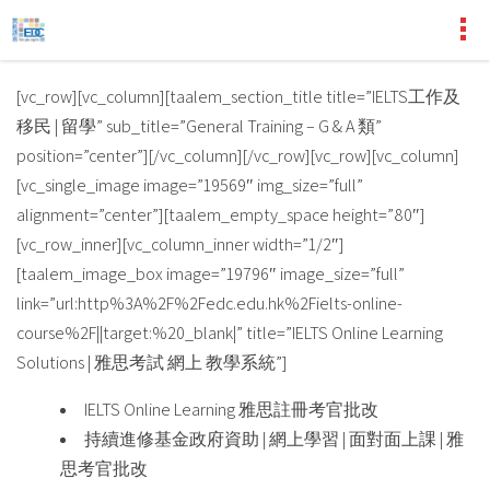
[vc_row][vc_column][taalem_section_title title=”IELTS工作及
移民 | 留學” sub_title=”General Training – G & A 類”
position=”center”][/vc_column][/vc_row][vc_row][vc_column]
[vc_single_image image=”19569″ img_size=”full”
alignment=”center”][taalem_empty_space height=”80″]
[vc_row_inner][vc_column_inner width=”1/2″]
[taalem_image_box image=”19796″ image_size=”full”
link=”url:http%3A%2F%2Fedc.edu.hk%2Fielts-online-
course%2F||target:%20_blank|” title=”IELTS Online Learning
Solutions | 雅思考試 網上 教學系統”]
IELTS Online Learning 雅思註冊考官批改
持續進修基金政府資助 | 網上學習 | 面對面上課 | 雅
思考官批改