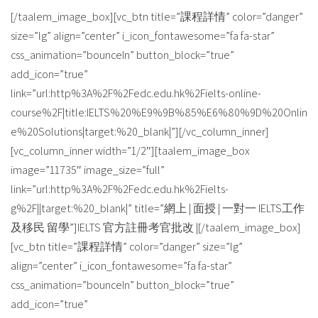
[/taalem_image_box][vc_btn title=”課程詳情” color=”danger”
size=”lg” align=”center” i_icon_fontawesome=”fa fa-star”
css_animation=”bounceIn” button_block=”true”
add_icon=”true”
link=”url:http%3A%2F%2Fedc.edu.hk%2Fielts-online-
course%2F|title:IELTS%20%E9%9B%85%E6%80%9D%20Onlin
e%20Solutions|target:%20_blank|”][/vc_column_inner]
[vc_column_inner width=”1/2″][taalem_image_box
image=”11735″ image_size=”full”
link=”url:http%3A%2F%2Fedc.edu.hk%2Fielts-
g%2F||target:%20_blank|” title=”網上 | 面授 | 一對一 IELTS工作
及移民 留學”]IELTS 官方註冊考官批改 |[/taalem_image_box]
[vc_btn title=”課程詳情” color=”danger” size=”lg”
align=”center” i_icon_fontawesome=”fa fa-star”
css_animation=”bounceIn” button_block=”true”
add_icon=”true”