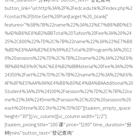
button_link=”url:http%3A%2F%2Fedc.edu.hk%2Findex.php%2
Fcontact%2F|title:Get%20Plan|target:%20_blank|”
features=”%5B%7B%22name%22%3A%22%E7%B8%BD%E5
%AD%B8%E8%B2%BBTotal%20Tuition%20Fee%3A%20%24
25%2C800%22%7D%2C%7B%22name%22%3A%22%E7%B8
%BD%E8%AA%B2%E6%99%82Total%20Program%3A%2012
0%20sessions%22%7D%2C%7B%22name%22%3A%22%E6%
9B%B8%E6%9C%AC%E8%B2%BBMaterial%20Fee%3A%20%
24350%2Fset%22%7D%2C%7B%22name%22%3A%22%E6%
AF%8F%E5%A4%9A%E4%B8%80%E4%BA%BAAdditional%20
Student%3A%20%24100%2Fsession%22%7D%2C%7B%22na
me%22%3A%2245min%2Fsession%2C%202%20sessions%20
each%20time%3D1.5hr%22%7D%5D”][taalem_empty_space
height=”30″][/vc_column][vc_column width=”1/2″]
[taalem_pricing title=”200 课” price=”$195″ time_duration=”分
钟|mins” button_text=”登记查询”