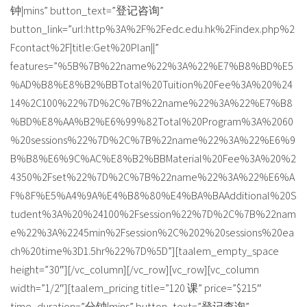
钟|mins” button_text=”登记咨询”
button_link=”url:http%3A%2F%2Fedc.edu.hk%2Findex.php%2
Fcontact%2F|title:Get%20Plan||”
features=”%5B%7B%22name%22%3A%22%E7%B8%BD%E5
%AD%B8%E8%B2%BBTotal%20Tuition%20Fee%3A%20%24
14%2C100%22%7D%2C%7B%22name%22%3A%22%E7%B8
%BD%E8%AA%B2%E6%99%82Total%20Program%3A%2060
%20sessions%22%7D%2C%7B%22name%22%3A%22%E6%9
B%B8%E6%9C%AC%E8%B2%BBMaterial%20Fee%3A%20%2
4350%2Fset%22%7D%2C%7B%22name%22%3A%22%E6%A
F%8F%E5%A4%9A%E4%B8%80%E4%BA%BAAdditional%20S
tudent%3A%20%24100%2Fsession%22%7D%2C%7B%22nam
e%22%3A%2245min%2Fsession%2C%202%20sessions%20ea
ch%20time%3D1.5hr%22%7D%5D”][taalem_empty_space
height=”30″][/vc_column][/vc_row][vc_row][vc_column
width=”1/2″][taalem_pricing title=”120 课” price=”$215″
time_duration=”分钟|mins” button_text=”登记查询”