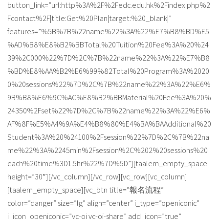
button_link=”url:http%3A%2F%2Fedc.edu.hk%2Findex.php%2
Fcontact%2F|title:Get%20Plan|target:%20_blank|”
features=”%5B%7B%22name%22%3A%22%E7%B8%BD%E5
%AD%B8%E8%B2%BBTotal%20Tuition%20Fee%3A%20%24
39%2C000%22%7D%2C%7B%22name%22%3A%22%E7%B8
%BD%E8%AA%B2%E6%99%82Total%20Program%3A%2020
0%20sessions%22%7D%2C%7B%22name%22%3A%22%E6%
9B%B8%E6%9C%AC%E8%B2%BBMaterial%20Fee%3A%20%
24350%2Fset%22%7D%2C%7B%22name%22%3A%22%E6%
AF%8F%E5%A4%9A%E4%B8%80%E4%BA%BAAdditional%20
Student%3A%20%24100%2Fsession%22%7D%2C%7B%22na
me%22%3A%2245min%2Fsession%2C%202%20sessions%20
each%20time%3D1.5hr%22%7D%5D”][taalem_empty_space
height=”30″][/vc_column][/vc_row][vc_row][vc_column]
[taalem_empty_space][vc_btn title=”報名流程”
color=”danger” size=”lg” align=”center” i_type=”openiconic”
i_icon_openiconic=”vc-oi vc-oi-share” add_icon=”true”