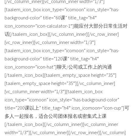
[/vc_column_inner][vc_column_inner width=”1/3″]
[taalem_icon_box icon_type=”icomoon” icon_style=”has-
background-color” title=”60课” title_tag=”h4″
icon_icomoon=”icon-calculator-1″]能应付大部分日常生活对
话[/taalem_icon_box][/vc_column_inner][/vc_row_inner]
[vc_row_inner][vc_column_inner width=”1/3″]
[taalem_icon_box icon_type=”icomoon” icon_style=”has-
background-color” title=”120课” title_tag=”h4″
icon_icomoon=”icon-hat”]聊天/公司或工作上的沟通
[/taalem_icon_box][taalem_empty_space height=”35″]
[taalem_empty_space height=”35″][/vc_column_inner]
[vc_column_inner width=”1/3″][taalem_icon_box
icon_type=”icomoon” icon_style=”has-background-color”
title=”200课以上” title_tag=”h4″ icon_icomoon=”icon-cup”]可
多人一起报名，适合公司团体报名或密集式上课
[/taalem_icon_box][/vc_column_inner][vc_column_inner
width=”1/3″][/vc_column_inner][/vc_row_inner][/vc_column]