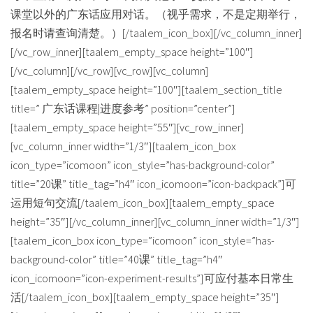
课堂以外的广东话应用对话。（视乎需求，不是定期举行，
报名时请查询清楚。）[/taalem_icon_box][/vc_column_inner]
[/vc_row_inner][taalem_empty_space height=”100″]
[/vc_column][/vc_row][vc_row][vc_column]
[taalem_empty_space height=”100″][taalem_section_title
title=” 广东话课程|进度参考” position=”center”]
[taalem_empty_space height=”55″][vc_row_inner]
[vc_column_inner width=”1/3″][taalem_icon_box
icon_type=”icomoon” icon_style=”has-background-color”
title=”20课” title_tag=”h4″ icon_icomoon=”icon-backpack”]可
运用短句交流[/taalem_icon_box][taalem_empty_space
height=”35″][/vc_column_inner][vc_column_inner width=”1/3″]
[taalem_icon_box icon_type=”icomoon” icon_style=”has-
background-color” title=”40课” title_tag=”h4″
icon_icomoon=”icon-experiment-results”]可应付基本日常生
活[/taalem_icon_box][taalem_empty_space height=”35″]