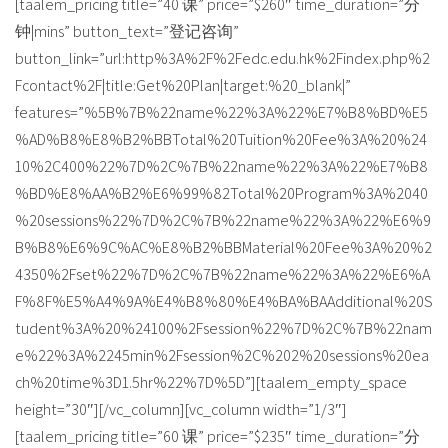
[taalem_pricing title=”40 课” price=”$260″ time_duration=”分
钟|mins” button_text=”登记咨询”
button_link=”url:http%3A%2F%2Fedc.edu.hk%2Findex.php%2
Fcontact%2F|title:Get%20Plan|target:%20_blank|”
features=”%5B%7B%22name%22%3A%22%E7%B8%BD%E5
%AD%B8%E8%B2%BBTotal%20Tuition%20Fee%3A%20%24
10%2C400%22%7D%2C%7B%22name%22%3A%22%E7%B8
%BD%E8%AA%B2%E6%99%82Total%20Program%3A%2040
%20sessions%22%7D%2C%7B%22name%22%3A%22%E6%9
B%B8%E6%9C%AC%E8%B2%BBMaterial%20Fee%3A%20%2
4350%2Fset%22%7D%2C%7B%22name%22%3A%22%E6%A
F%8F%E5%A4%9A%E4%B8%80%E4%BA%BAAdditional%20S
tudent%3A%20%24100%2Fsession%22%7D%2C%7B%22nam
e%22%3A%2245min%2Fsession%2C%202%20sessions%20ea
ch%20time%3D1.5hr%22%7D%5D”][taalem_empty_space
height=”30″][/vc_column][vc_column width=”1/3″]
[taalem_pricing title=”60 课” price=”$235″ time_duration=”分