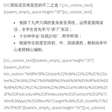
EDC英拓语言将是您的不二之选！[/vc_column_text]
[taalem_empty_space height=”30″][vc_column_text]
免除了九声六调的复杂发音系统，运用直接阅读
法，令学生首先学习“讲”广东话；
十分钟学会“自我介绍”，即学即用；
根据学生程度安排初、中、高级课程，教材由本中
心老师精心编制。
[/vc_column_text][taalem_empty_space height=”35″]
[taalem_button
btn_option=”%5B%7B%22style%22%3A%221%22%2C%22la
bel%22%3A%22%E7%99%BB%E8%A8%98%E6%9F%A5%E8
%A9%A2%22%2C%22link%22%3A%22url%3Ahttp%253A%25
2F%252Fedc.edu.hk%252Findex.php%252Fcontact%252F%7C
title%3AApply%2520Now%7Ctarget%3A%2520_blank%7C%2
2%7D%5D”][taalem_empty_space height=”50″][/vc_column]