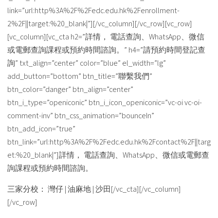
link=”url:http%3A%2F%2Fedc.edu.hk%2Fenrollment-
2%2F||target:%20_blank|”][/vc_column][/vc_row][vc_row]
[vc_column][vc_cta h2=”詳情， 電話查詢、WhatsApp、微信
或電郵查詢課程或預約時間諮詢。” h4=”請預約時間登記查
詢” txt_align=”center” color=”blue” el_width=”lg”
add_button=”bottom” btn_title=”聯繫我們”
btn_color=”danger” btn_align=”center”
btn_i_type=”openiconic” btn_i_icon_openiconic=”vc-oi vc-oi-
comment-inv” btn_css_animation=”bounceIn”
btn_add_icon=”true”
btn_link=”url:http%3A%2F%2Fedc.edu.hk%2Fcontact%2F||targ
et:%20_blank|”]詳情， 電話查詢、WhatsApp、微信或電郵查
詢課程或預約時間諮詢。
三家分校： 灣仔 | 油麻地 | 沙田[/vc_cta][/vc_column]
[/vc_row]