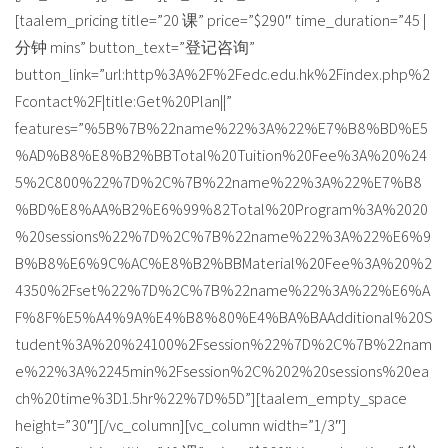
[taalem_pricing title=”20 课” price=”$290″ time_duration=”45 |
分钟 mins” button_text=”登记咨询”
button_link=”url:http%3A%2F%2Fedc.edu.hk%2Findex.php%2
Fcontact%2F|title:Get%20Plan||”
features=”%5B%7B%22name%22%3A%22%E7%B8%BD%E5
%AD%B8%E8%B2%BBTotal%20Tuition%20Fee%3A%20%24
5%2C800%22%7D%2C%7B%22name%22%3A%22%E7%B8
%BD%E8%AA%B2%E6%99%82Total%20Program%3A%2020
%20sessions%22%7D%2C%7B%22name%22%3A%22%E6%9
B%B8%E6%9C%AC%E8%B2%BBMaterial%20Fee%3A%20%2
4350%2Fset%22%7D%2C%7B%22name%22%3A%22%E6%A
F%8F%E5%A4%9A%E4%B8%80%E4%BA%BAAdditional%20S
tudent%3A%20%24100%2Fsession%22%7D%2C%7B%22nam
e%22%3A%2245min%2Fsession%2C%202%20sessions%20ea
ch%20time%3D1.5hr%22%7D%5D”][taalem_empty_space
height=”30″][/vc_column][vc_column width=”1/3″]