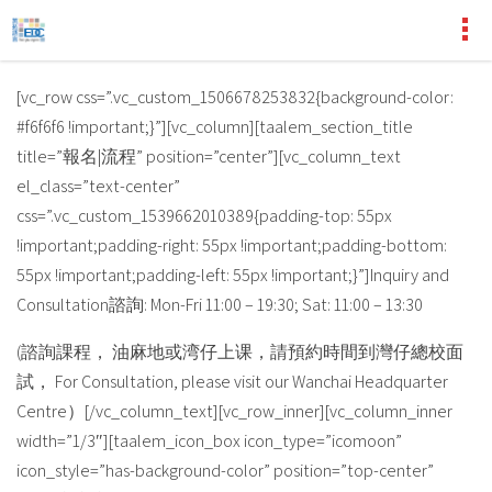
[vc_row css=”.vc_custom_1506678253832{background-color:
#f6f6f6 !important;}”][vc_column][taalem_section_title
title=”報名|流程” position=”center”][vc_column_text
el_class=”text-center”
css=”.vc_custom_1539662010389{padding-top: 55px
!important;padding-right: 55px !important;padding-bottom:
55px !important;padding-left: 55px !important;}”]Inquiry and
Consultation諮詢: Mon-Fri 11:00 – 19:30; Sat: 11:00 – 13:30
(諮詢課程， 油麻地或湾仔上课，請預約時間到灣仔總校面
試， For Consultation, please visit our Wanchai Headquarter
Centre）[/vc_column_text][vc_row_inner][vc_column_inner
width=”1/3″][taalem_icon_box icon_type=”icomoon”
icon_style=”has-background-color” position=”top-center”