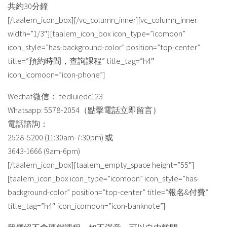
共約30分鐘
[/taalem_icon_box][/vc_column_inner][vc_column_inner
width=”1/3″][taalem_icon_box icon_type=”icomoon”
icon_style=”has-background-color” position=”top-center”
title=”預約時間，查詢課程” title_tag=”h4″
icon_icomoon=”icon-phone”]
Wechat微信： tedluiedc123
Whatsapp: 5578-2054（點擊電話立即留言）
電話諮詢：
2528-5200 (11:30am-7:30pm) 或
3643-1666 (9am-6pm)
[/taalem_icon_box][taalem_empty_space height=”55″]
[taalem_icon_box icon_type=”icomoon” icon_style=”has-
background-color” position=”top-center” title=”報名&付費”
title_tag=”h4″ icon_icomoon=”icon-banknote”]