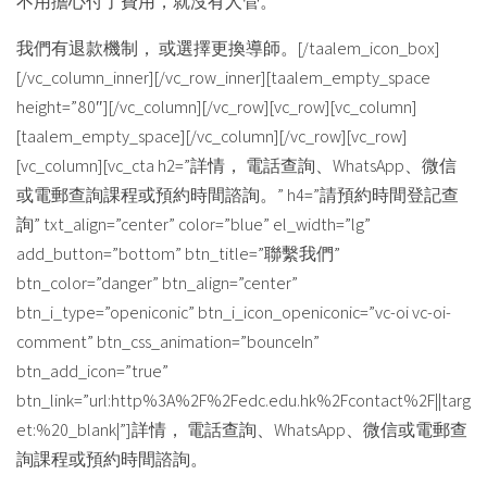
不用擔心付了費用，就沒有人管。
我們有退款機制， 或選擇更換導師。[/taalem_icon_box]
[/vc_column_inner][/vc_row_inner][taalem_empty_space
height=”80″][/vc_column][/vc_row][vc_row][vc_column]
[taalem_empty_space][/vc_column][/vc_row][vc_row]
[vc_column][vc_cta h2=”詳情， 電話查詢、WhatsApp、微信
或電郵查詢課程或預約時間諮詢。” h4=”請預約時間登記查
詢” txt_align=”center” color=”blue” el_width=”lg”
add_button=”bottom” btn_title=”聯繫我們”
btn_color=”danger” btn_align=”center”
btn_i_type=”openiconic” btn_i_icon_openiconic=”vc-oi vc-oi-
comment” btn_css_animation=”bounceIn”
btn_add_icon=”true”
btn_link=”url:http%3A%2F%2Fedc.edu.hk%2Fcontact%2F||targ
et:%20_blank|”]詳情， 電話查詢、WhatsApp、微信或電郵查
詢課程或預約時間諮詢。