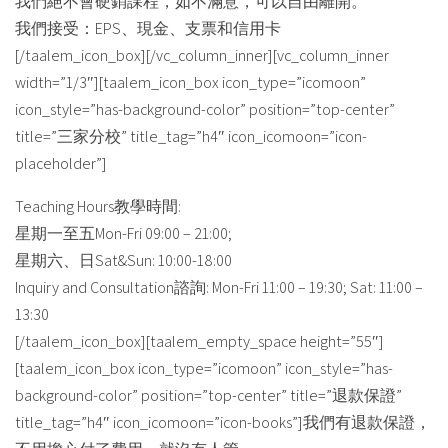
我們絕不會硬銷課程，如不滿意，可以自由離開。
我們接受：EPS、現金、支票和信用卡
[/taalem_icon_box][/vc_column_inner][vc_column_inner
width=”1/3″][taalem_icon_box icon_type=”icomoon”
icon_style=”has-background-color” position=”top-center”
title=”三家分校” title_tag=”h4″ icon_icomoon=”icon-
placeholder”]
Teaching Hours教學時間:
星期一至五Mon-Fri 09:00 – 21:00;
星期六、日Sat&Sun: 10:00-18:00
Inquiry and Consultation諮詢: Mon-Fri 11:00 – 19:30; Sat: 11:00 –
13:30
[/taalem_icon_box][taalem_empty_space height=”55″]
[taalem_icon_box icon_type=”icomoon” icon_style=”has-
background-color” position=”top-center” title=”退款保證”
title_tag=”h4″ icon_icomoon=”icon-books”]我們有退款保證，