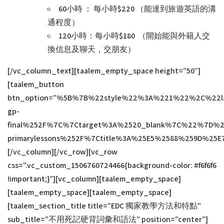
60小時 ： 每小時$220 （能達到旅遊英語的溝
通程度）
120小時：每小時$180 （開始能與外籍人交
換信息及聊天，交朋友）
[/vc_column_text][taalem_empty_space height=”50″]
[taalem_button
btn_option=”%5B%7B%22style%22%3A%221%22%2C%22
About Us
gp-
FAQ
final%252F%7C%7Ctarget%3A%2520_blank%7C%22%7D
Contact Us
primarylessons%252F%7Ctitle%3A%25E5%2588%259D%
YOUTUBE 加油站
[/vc_column][/vc_row][vc_row
YouTube – Listening
css=”.vc_custom_1506760724466{background-color: #f6f6f6
YouTube – Speaking
!important;}”][vc_column][taalem_empty_space]
YouTube – Reading
[taalem_empty_space][taalem_empty_space]
YouTube – Writing
[taalem_section_title title=”EDC 獨家教學方法和特點”
IELTS 免費資源
sub_title=”不用死記硬背詞彙和語法” position=”center”]