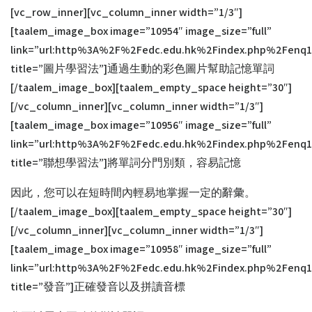
Writing – IELTS
[vc_row_inner][vc_column_inner width=”1/3″]
Writing Task2 Open Source Q&A
[taalem_image_box image=”10954″ image_size=”full”
Taboo in IELTS Writing
link=”url:http%3A%2F%2Fedc.edu.hk%2Findex.php%2Fe
IELTS 雅思真題練習
title=”圖片學習法”]通過生動的彩色圖片幫助記憶單詞
EDC 綜合 IELTS 課程
[/taalem_image_box][taalem_empty_space height=”30″]
[/vc_column_inner][vc_column_inner width=”1/3″]
Login
[taalem_image_box image=”10956″ image_size=”full”
link=”url:http%3A%2F%2Fedc.edu.hk%2Findex.php%2Fe
title=”聯想學習法”]將單詞分門別類，容易記憶
因此，您可以在短時間內輕易地掌握一定的辭彙。
[/taalem_image_box][taalem_empty_space height=”30″]
[/vc_column_inner][vc_column_inner width=”1/3″]
[taalem_image_box image=”10958″ image_size=”full”
link=”url:http%3A%2F%2Fedc.edu.hk%2Findex.php%2Fe
title=”發音”]正確發音以及拼讀音標