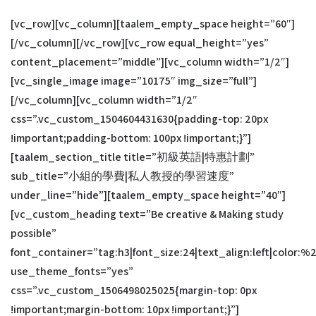
[vc_row][vc_column][taalem_empty_space height=”60″]
[/vc_column][/vc_row][vc_row equal_height=”yes”
content_placement=”middle”][vc_column width=”1/2″]
[vc_single_image image=”10175″ img_size=”full”]
[/vc_column][vc_column width=”1/2″
css=”.vc_custom_1504604431630{padding-top: 20px
!important;padding-bottom: 100px !important;}”]
[taalem_section_title title=”初級英語|特惠計劃”
sub_title=”小組的學費|私人教授的學習速度”
under_line=”hide”][taalem_empty_space height=”40″]
[vc_custom_heading text=”Be creative & Making study
possible”
font_container=”tag:h3|font_size:24|text_align:left|color:%
use_theme_fonts=”yes”
css=”.vc_custom_1506498025025{margin-top: 0px
!important;margin-bottom: 10px !important;}”]