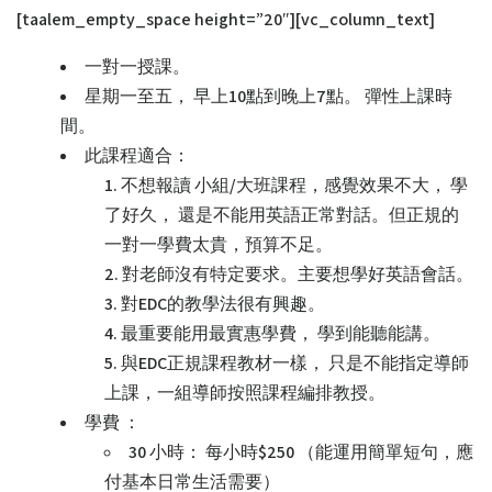
[taalem_empty_space height=”20″][vc_column_text]
一對一授課。
星期一至五， 早上10點到晚上7點。 彈性上課時
間。
此課程適合：
不想報讀 小組/大班課程，感覺效果不大， 學
了好久， 還是不能用英語正常對話。但正規的
一對一學費太貴，預算不足。
對老師沒有特定要求。主要想學好英語會話。
對EDC的教學法很有興趣。
最重要能用最實惠學費， 學到能聽能講。
與EDC正規課程教材一樣， 只是不能指定導師
上課，一組導師按照課程編排教授。
學費 ：
30 小時： 每小時$250 （能運用簡單短句，應
付基本日常生活需要）