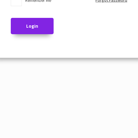
Forgot Password
Remember Me